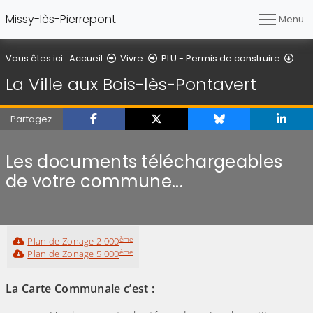
Missy-lès-Pierrepont
Menu
La V
Vous êtes ici :
Accueil
Vivre
PLU - Permis de construire
La Ville aux Bois-lès-Pontavert
Partagez
Les documents téléchargeables
de votre commune...
ème
Plan de Zonage 2 000
ème
Plan de Zonage 5 000
La Carte Communale c’est :