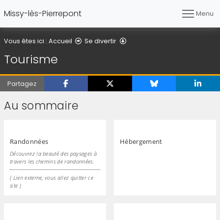
Missy-lès-Pierrepont
Menu
Tourisme
Vous êtes ici :
Accueil
Se divertir
Tourisme
Partagez
Au sommaire
Randonnées
Hébergement
Découvrez la beauté des paysages à
travers les chemins de randonnées.
( Lien externe, vous allez quitter ce
site )