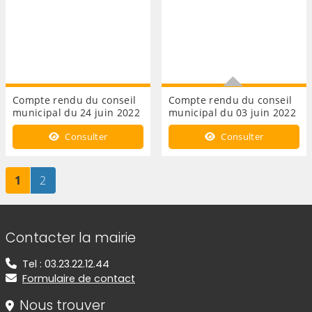
Compte rendu du conseil
Compte rendu du conseil
municipal du 24 juin 2022
municipal du 03 juin 2022
- Délibération pour la
Consulter
Consulter
convention de mise en
conformité du traitement
des données informatique
Page
sur 2
Page
sur 2
1
2
(RGPD) - Délibération pour
le changement de
nomenclature M57 -
Informations de contact
Délibération pour la
Contacter la mairie
convention du service
commun des secrétaires -
Tel : 03.23.22.12.44
Décisions budgétaires -
Formulaire de contact
Préparation des élections
législatives - Préparation du
Nous trouver