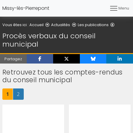
Missy-lès-Pierrepont
Menu
Procès v
Vous êtes ici :
Accueil
Actualités
Les publications
Procès verbaux du conseil
municipal
Partagez
Retrouvez tous les comptes-rendus
du conseil municipal
Page
sur 2
Page
sur 2
1
2