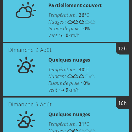
Partiellement couvert
Température :
26
°C
Nuages :
Risque de pluie :
0
%
Vent :
0
km/h
12h
Dimanche 9 Août
Quelques nuages
Température :
30
°C
Nuages :
Risque de pluie :
0
%
Vent :
9
km/h
16h
Dimanche 9 Août
Quelques nuages
Température :
31
°C
Nuages :