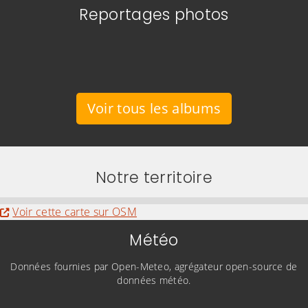
Reportages photos
Voir tous les albums
Notre territoire
Evitez la carte interactive ci-après et aller au
Voir cette carte sur OSM
Météo
Données fournies par Open-Meteo, agrégateur open-source de
données météo.