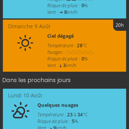
Risque de pluie :
0
%
Vent :
8
km/h
20h
Dimanche 9 Août
Ciel dégagé
Température :
28
°C
Nuages :
Risque de pluie :
0
%
Vent :
3
km/h
Dans les prochains jours
Lundi 10 Août
Quelques nuages
Température :
23
à
34
°C
Risque de pluie :
5
%
Vent :
9
km/h