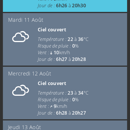
Jour de :
6h26
à
20h30
Mardi 11 Août
Ciel couvert
Température :
22
à
36
°C
Risque de pluie :
0
%
Vent :
10
km/h
Jour de :
6h27
à
20h28
Mercredi 12 Août
Ciel couvert
Température :
23
à
34
°C
Risque de pluie :
0
%
Vent :
9
km/h
Jour de :
6h28
à
20h27
Jeudi 13 Août