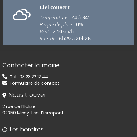
Ciel couvert
Température :
24
à
34
°C
Risque de pluie :
0
%
Vent :
10
km/h
Jour de :
6h29
à
20h26
Informations de contact
Contacter la mairie
Tel : 03.23.22.12.44
Formulaire de contact
Nous trouver
2 rue de l’Eglise
02350 Missy-Les-Pierrepont
Les horaires