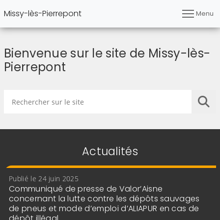
Missy-lès-Pierrepont
Menu
Bienvenue sur le site de Missy-lès-
Pierrepont
Rechercher sur le site
Lan
Actualités
Publié le 24 juin 2025
Communiqué de presse de Valor’Aisne
concernant la lutte contre les dépôts sauvages
de pneus et mode d’emploi d’ALIAPUR en cas de
dépôt illégal.