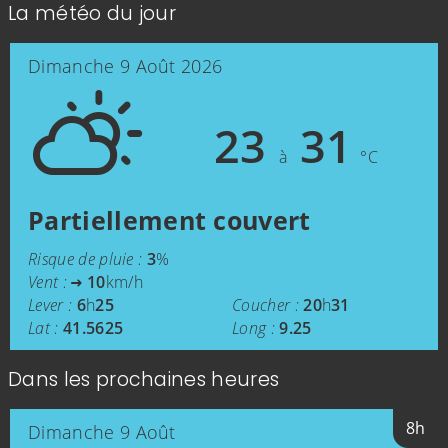
La météo du jour
Dimanche 9 Août 2026
23
31
à
°C
Partiellement couvert
Risque de pluie :
3
%
Vent :
10
km/h
Lever :
6
h
25
Coucher :
20
h
31
Lat :
41.5625
Long :
9.25
Dans les prochaines heures
8h
Dimanche 9 Août