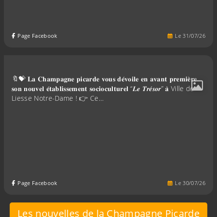
Page Facebook
Le
31
/
07
/
26
🔖💝 𝐋𝐚 𝐂𝐡𝐚𝐦𝐩𝐚𝐠𝐧𝐞 𝐩𝐢𝐜𝐚𝐫𝐝𝐞 𝐯𝐨𝐮𝐬 𝐝𝐞́𝐯𝐨𝐢𝐥𝐞 𝐞𝐧 𝐚𝐯𝐚𝐧𝐭 𝐩𝐫𝐞𝐦𝐢𝐞̀𝐫𝐞
𝐬𝐨𝐧 𝐧𝐨𝐮𝐯𝐞𝐥 𝐞́𝐭𝐚𝐛𝐥𝐢𝐬𝐬𝐞𝐦𝐞𝐧𝐭 𝐬𝐨𝐜𝐢𝐨𝐜𝐮𝐥𝐭𝐮𝐫𝐞𝐥 “𝑳𝒆 𝑻𝒓𝒆́𝒔𝒐𝒓” 𝐚̀ Ville de
Liesse Notre-Dame ! 👉 Ce…
Page Facebook
Le
30
/
07
/
26
Les nouvelles de la Champagne Picarde