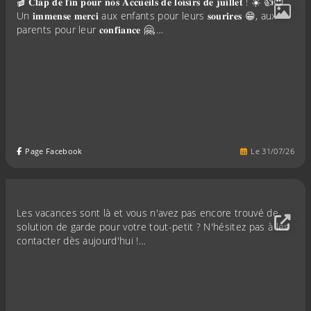
🎬 𝐂𝐥𝐚𝐩 𝐝𝐞 𝐟𝐢𝐧 𝐩𝐨𝐮𝐫 𝐧𝐨𝐬 𝐀𝐜𝐜𝐮𝐞𝐢𝐥𝐬 𝐝𝐞 𝐥𝐨𝐢𝐬𝐢𝐫𝐬 𝐝𝐞 𝐣𝐮𝐢𝐥𝐥𝐞𝐭 ! ☀️ 👍😍
Un 𝐢𝐦𝐦𝐞𝐧𝐬𝐞 𝐦𝐞𝐫𝐜𝐢 aux enfants pour leurs 𝐬𝐨𝐮𝐫𝐢𝐫𝐞𝐬 😁, aux
parents pour leur 𝐜𝐨𝐧𝐟𝐢𝐚𝐧𝐜𝐞 🤗,…
Page Facebook
Le
31
/
07
/
26
Les vacances sont là et vous n'avez pas encore trouvé de
solution de garde pour votre tout-petit ? N'hésitez pas à les
contacter dès aujourd'hui !…