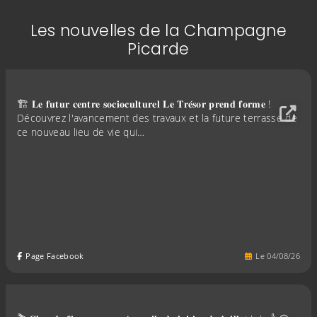
Les nouvelles de la Champagne
Picarde
🏗️ 𝐋𝐞 𝐟𝐮𝐭𝐮𝐫 𝐜𝐞𝐧𝐭𝐫𝐞 𝐬𝐨𝐜𝐢𝐨𝐜𝐮𝐥𝐭𝐮𝐫𝐞𝐥 𝐋𝐞 𝐓𝐫𝐞́𝐬𝐨𝐫 𝐩𝐫𝐞𝐧𝐝 𝐟𝐨𝐫𝐦𝐞 !
Découvrez l'avancement des travaux et la future terrasse de
ce nouveau lieu de vie qui…
Page Facebook
Le
04
/
08
/
26