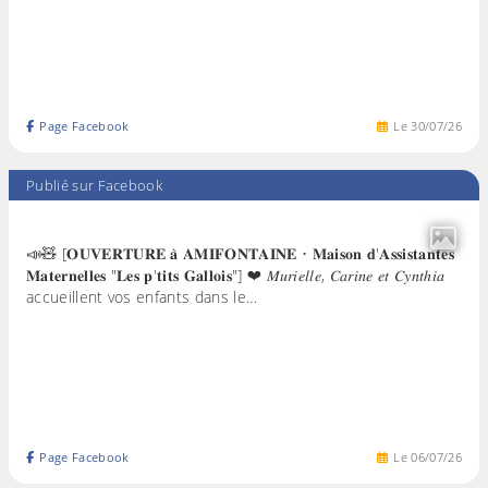
Page Facebook
Le
30
/
07
/
26
Publié sur Facebook
📣🧸 [𝐎𝐔𝐕𝐄𝐑𝐓𝐔𝐑𝐄 𝐚̀ 𝐀𝐌𝐈𝐅𝐎𝐍𝐓𝐀𝐈𝐍𝐄 • 𝐌𝐚𝐢𝐬𝐨𝐧 𝐝'𝐀𝐬𝐬𝐢𝐬𝐭𝐚𝐧𝐭𝐞𝐬
𝐌𝐚𝐭𝐞𝐫𝐧𝐞𝐥𝐥𝐞𝐬 "𝐋𝐞𝐬 𝐩'𝐭𝐢𝐭𝐬 𝐆𝐚𝐥𝐥𝐨𝐢𝐬"] ❤ 𝑀𝑢𝑟𝑖𝑒𝑙𝑙𝑒, 𝐶𝑎𝑟𝑖𝑛𝑒 𝑒𝑡 𝐶𝑦𝑛𝑡ℎ𝑖𝑎
accueillent vos enfants dans le…
Page Facebook
Le
06
/
07
/
26