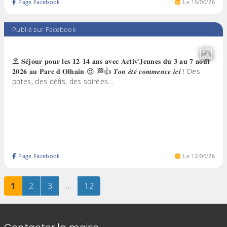
Page Facebook
Le
16
/
06
/
26
Publié sur Facebook
⛱️ 𝐒𝐞́𝐣𝐨𝐮𝐫 𝐩𝐨𝐮𝐫 𝐥𝐞𝐬 𝟏𝟐-𝟏𝟒 𝐚𝐧𝐬 𝐚𝐯𝐞𝐜 𝐀𝐜𝐭𝐢𝐯'𝐉𝐞𝐮𝐧𝐞𝐬 𝐝𝐮 𝟑 𝐚𝐮 𝟕 𝐚𝐨𝐮̂𝐭
𝟐𝟎𝟐𝟔 𝐚𝐮 𝐏𝐚𝐫𝐜 𝐝'𝐎𝐥𝐡𝐚𝐢𝐧 😍 🏁👍 𝑻𝒐𝒏 𝒆́𝒕𝒆́ 𝒄𝒐𝒎𝒎𝒆𝒏𝒄𝒆 𝒊𝒄𝒊 ! Des
potes, des défis, des soirées…
Page Facebook
Le
12
/
06
/
26
Page
sur 12
Page
sur 12
Page
sur 12
…
Page
sur 12
1
2
3
12
Informations de contact