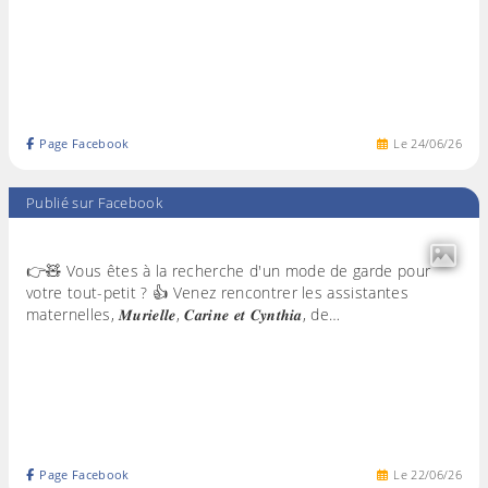
Page Facebook
Le
24
/
06
/
26
Publié sur Facebook
👉🧸 Vous êtes à la recherche d'un mode de garde pour
votre tout-petit ? 👍 Venez rencontrer les assistantes
maternelles, 𝑴𝒖𝒓𝒊𝒆𝒍𝒍𝒆, 𝑪𝒂𝒓𝒊𝒏𝒆 𝒆𝒕 𝑪𝒚𝒏𝒕𝒉𝒊𝒂, de…
Page Facebook
Le
22
/
06
/
26