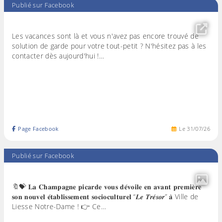
Publié sur Facebook
Les vacances sont là et vous n'avez pas encore trouvé de
solution de garde pour votre tout-petit ? N'hésitez pas à les
contacter dès aujourd'hui !…
Page Facebook
Le
31
/
07
/
26
Publié sur Facebook
🔖💝 𝐋𝐚 𝐂𝐡𝐚𝐦𝐩𝐚𝐠𝐧𝐞 𝐩𝐢𝐜𝐚𝐫𝐝𝐞 𝐯𝐨𝐮𝐬 𝐝𝐞́𝐯𝐨𝐢𝐥𝐞 𝐞𝐧 𝐚𝐯𝐚𝐧𝐭 𝐩𝐫𝐞𝐦𝐢𝐞̀𝐫𝐞
𝐬𝐨𝐧 𝐧𝐨𝐮𝐯𝐞𝐥 𝐞́𝐭𝐚𝐛𝐥𝐢𝐬𝐬𝐞𝐦𝐞𝐧𝐭 𝐬𝐨𝐜𝐢𝐨𝐜𝐮𝐥𝐭𝐮𝐫𝐞𝐥 “𝑳𝒆 𝑻𝒓𝒆́𝒔𝒐𝒓” 𝐚̀ Ville de
Liesse Notre-Dame ! 👉 Ce…