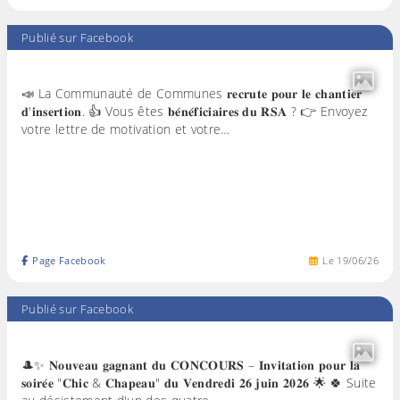
Publié sur Facebook
📣 La Communauté de Communes 𝐫𝐞𝐜𝐫𝐮𝐭𝐞 𝐩𝐨𝐮𝐫 𝐥𝐞 𝐜𝐡𝐚𝐧𝐭𝐢𝐞𝐫
𝐝'𝐢𝐧𝐬𝐞𝐫𝐭𝐢𝐨𝐧. 👍 Vous êtes 𝐛𝐞́𝐧𝐞́𝐟𝐢𝐜𝐢𝐚𝐢𝐫𝐞𝐬 𝐝𝐮 𝐑𝐒𝐀 ? 👉 Envoyez
votre lettre de motivation et votre…
Page Facebook
Le
19
/
06
/
26
Publié sur Facebook
🎩✨ 𝐍𝐨𝐮𝐯𝐞𝐚𝐮 𝐠𝐚𝐠𝐧𝐚𝐧𝐭 𝐝𝐮 𝐂𝐎𝐍𝐂𝐎𝐔𝐑𝐒 – 𝐈𝐧𝐯𝐢𝐭𝐚𝐭𝐢𝐨𝐧 𝐩𝐨𝐮𝐫 𝐥𝐚
𝐬𝐨𝐢𝐫𝐞́𝐞 "𝐂𝐡𝐢𝐜 & 𝐂𝐡𝐚𝐩𝐞𝐚𝐮" 𝐝𝐮 𝐕𝐞𝐧𝐝𝐫𝐞𝐝𝐢 𝟐𝟔 𝐣𝐮𝐢𝐧 𝟐𝟎𝟐𝟔 🌟 🍀 Suite