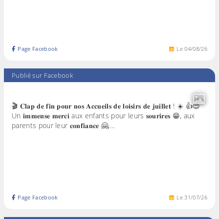
Page Facebook
Le
04
/
08
/
26
Publié sur Facebook
🎬 𝐂𝐥𝐚𝐩 𝐝𝐞 𝐟𝐢𝐧 𝐩𝐨𝐮𝐫 𝐧𝐨𝐬 𝐀𝐜𝐜𝐮𝐞𝐢𝐥𝐬 𝐝𝐞 𝐥𝐨𝐢𝐬𝐢𝐫𝐬 𝐝𝐞 𝐣𝐮𝐢𝐥𝐥𝐞𝐭 ! ☀️ 👍😍
Un 𝐢𝐦𝐦𝐞𝐧𝐬𝐞 𝐦𝐞𝐫𝐜𝐢 aux enfants pour leurs 𝐬𝐨𝐮𝐫𝐢𝐫𝐞𝐬 😁, aux
parents pour leur 𝐜𝐨𝐧𝐟𝐢𝐚𝐧𝐜𝐞 🤗,…
Page Facebook
Le
31
/
07
/
26