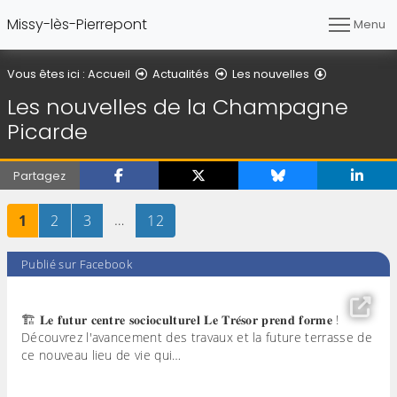
Missy-lès-Pierrepont
Menu
Les nouvel
Vous êtes ici :
Accueil
Actualités
Les nouvelles
Les nouvelles de la Champagne
Picarde
Partagez
Page
sur 12
Page
sur 12
Page
sur 12
…
Page
sur 12
1
2
3
12
Publié sur Facebook
🏗️ 𝐋𝐞 𝐟𝐮𝐭𝐮𝐫 𝐜𝐞𝐧𝐭𝐫𝐞 𝐬𝐨𝐜𝐢𝐨𝐜𝐮𝐥𝐭𝐮𝐫𝐞𝐥 𝐋𝐞 𝐓𝐫𝐞́𝐬𝐨𝐫 𝐩𝐫𝐞𝐧𝐝 𝐟𝐨𝐫𝐦𝐞 !
Découvrez l'avancement des travaux et la future terrasse de
ce nouveau lieu de vie qui…