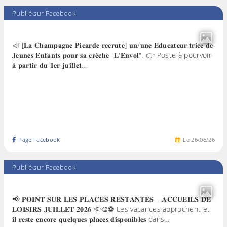
Publié sur Facebook
📣 [𝐋𝐚 𝐂𝐡𝐚𝐦𝐩𝐚𝐠𝐧𝐞 𝐏𝐢𝐜𝐚𝐫𝐝𝐞 𝐫𝐞𝐜𝐫𝐮𝐭𝐞] 𝐮𝐧/𝐮𝐧𝐞 𝐄𝐝𝐮𝐜𝐚𝐭𝐞𝐮𝐫.𝐭𝐫𝐢𝐜𝐞 𝐝𝐞
𝐉𝐞𝐮𝐧𝐞𝐬 𝐄𝐧𝐟𝐚𝐧𝐭𝐬 𝐩𝐨𝐮𝐫 𝐬𝐚 𝐜𝐫𝐞̀𝐜𝐡𝐞 "𝐋'𝐄𝐧𝐯𝐨𝐥". 👉 Poste à pourvoir
𝐚̀ 𝐩𝐚𝐫𝐭𝐢𝐫 𝐝𝐮 𝟏𝐞𝐫 𝐣𝐮𝐢𝐥𝐥𝐞𝐭…
Page Facebook
Le
26
/
06
/
26
Publié sur Facebook
📢 𝐏𝐎𝐈𝐍𝐓 𝐒𝐔𝐑 𝐋𝐄𝐒 𝐏𝐋𝐀𝐂𝐄𝐒 𝐑𝐄𝐒𝐓𝐀𝐍𝐓𝐄𝐒 – 𝐀𝐂𝐂𝐔𝐄𝐈𝐋𝐒 𝐃𝐄
𝐋𝐎𝐈𝐒𝐈𝐑𝐒 𝐉𝐔𝐈𝐋𝐋𝐄𝐓 𝟐𝟎𝟐𝟔 🌞🎨⚽ Les vacances approchent et
𝐢𝐥 𝐫𝐞𝐬𝐭𝐞 𝐞𝐧𝐜𝐨𝐫𝐞 𝐪𝐮𝐞𝐥𝐪𝐮𝐞𝐬 𝐩𝐥𝐚𝐜𝐞𝐬 𝐝𝐢𝐬𝐩𝐨𝐧𝐢𝐛𝐥𝐞𝐬 dans…