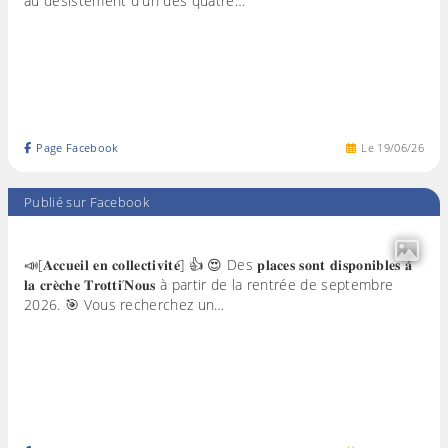
au désistement d'un des quatre…
Page Facebook
Le
19
/
06
/
26
Publié sur Facebook
📣[𝐀𝐜𝐜𝐮𝐞𝐢𝐥 𝐞𝐧 𝐜𝐨𝐥𝐥𝐞𝐜𝐭𝐢𝐯𝐢𝐭𝐞́] 👍 😍 Des 𝐩𝐥𝐚𝐜𝐞𝐬 𝐬𝐨𝐧𝐭 𝐝𝐢𝐬𝐩𝐨𝐧𝐢𝐛𝐥𝐞𝐬 𝐚̀
𝐥𝐚 𝐜𝐫𝐞̀𝐜𝐡𝐞 𝐓𝐫𝐨𝐭𝐭𝐢’𝐍𝐨𝐮𝐬 à partir de la rentrée de septembre
2026. 🎯 Vous recherchez un…