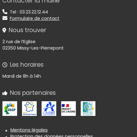
Contacter la mairie
Tel : 03.23.22.12.44
Formulaire de contact
Nous trouver
2 rue de l’Eglise
02350 Missy-Les-Pierrepont
Les horaires
Mardi de 8h à 14h
Nos partenaires
Informations réglementaires
Mentions légales
Protection des données personnelles