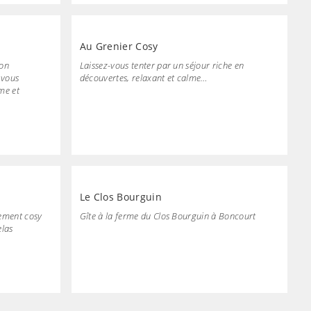
Au Grenier Cosy
son
Laissez-vous tenter par un séjour riche en
 vous
découvertes, relaxant et calme…
me et
Le Clos Bourguin
gement cosy
Gîte à la ferme du Clos Bourguin à Boncourt
elas