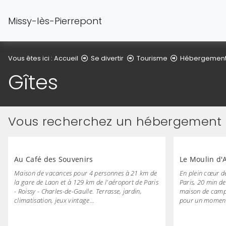
Missy-lès-Pierrepont
Vous êtes ici :
Accueil
Se divertir
Tourisme
Hébergemen
Gîtes
Vous recherchez un hébergement e
Au Café des Souvenirs
Le Moulin d'
Maison de vacances pour 4 personnes à 21 km de
En plein cœur d
la gare de Laon et à 129 km de l'aéroport de Paris
Paris, 20 min d
- Roissy - Charles-de-Gaulle. Terrasse, jardin,
maison de campa
climatisation, jeux vintage...
pour un moment 