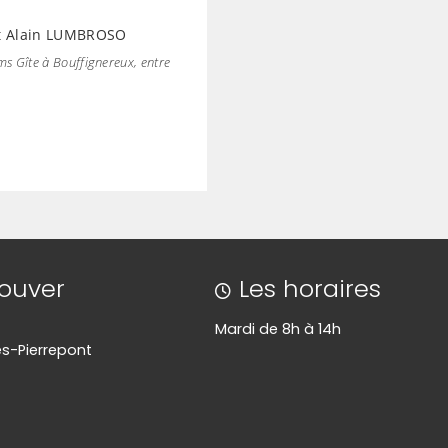
et Alain LUMBROSO
ms Gîte à Bouffignereux, entre
rouver
Les horaires
Mardi de 8h à 14h
s-Pierrepont