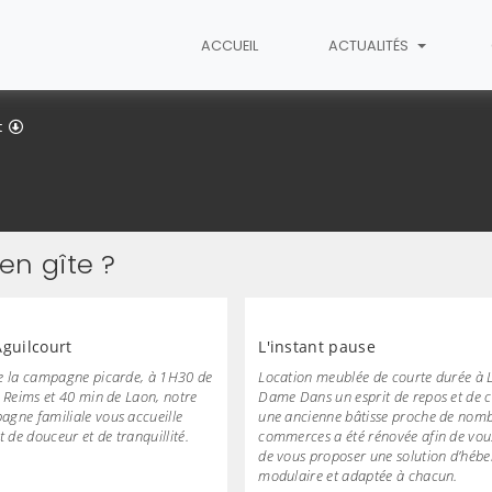
ACCUEIL
ACTUALITÉS
Gîtes
t
n gîte ?
Aguilcourt
L'instant pause
e la campagne picarde, à 1H30 de
Location meublée de courte durée à L
e Reims et 40 min de Laon, notre
Dame Dans un esprit de repos et de co
gne familiale vous accueille
une ancienne bâtisse proche de nom
de douceur et de tranquillité.
commerces a été rénovée afin de vous 
de vous proposer une solution d’héb
modulaire et adaptée à chacun.