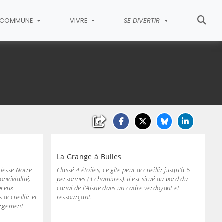
COMMUNE
VIVRE
SE DIVERTIR
La Grange à Bulles
iesse Notre
Classé 4 étoiles, ce gîte peut accueillir jusqu'à 6
nvivialité,
personnes (3 chambres). Il est situé au bord du
breux
canal de l'Aisne dans un cadre verdoyant et
accueillir et
ressourçant.
ergement