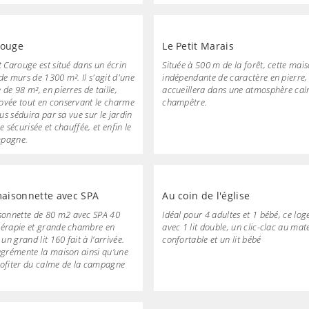
rouge
Le Petit Marais
t Carouge est situé dans un écrin
Située à 500 m de la forêt, cette mai
de murs de 1300 m². Il s'agit d'une
indépendante de caractère en pierre,
 de 98 m², en pierres de taille,
accueillera dans une atmosphère cal
ovée tout en conservant le charme
champêtre.
ous séduira par sa vue sur le jardin
e sécurisée et chauffée, et enfin le
mpagne.
aisonnette avec SPA
Au coin de l'église
onnette de 80 m2 avec SPA 40
Idéal pour 4 adultes et 1 bébé, ce lo
hérapie et grande chambre en
avec 1 lit double, un clic-clac au mat
n grand lit 160 fait à l’arrivée.
confortable et un lit bébé
 agrémente la maison ainsi qu’une
rofiter du calme de la campagne