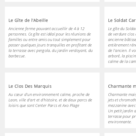
Le Gîte de l'Abeille
Le Soldat Ca
Ancienne ferme pouvant accueillir de 4 à 12
Le gîte du Solda
personnes. Ce gîte est idéal pour les réunions de
de verdure clos 
familles ou entre amis ou tout simplement pour
ancienne bâtisse
passer quelques jours tranquilles en profitant de
entièrement rén
la terrasse avec pergola, du jardin verdoyant, du
de l'ancien. Il v
barbecue.
arboré, la piscin
calme de la ca
Le Clos Des Marquis
Charmante m
Au cœur d'un environnement calme, proche de
Charmante mais
Laon, ville d'art et d'histoire, et de deux parcs de
jets et chromot
loisirs que sont Center Parcs et Axo Plage
mezzanine avec u
Un petit jardin
terrasse pour p
environnante.