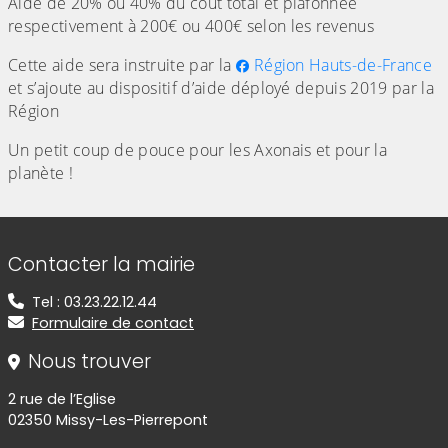
Aide de 20% ou 40% du coût total et plafonnée
respectivement à 200€ ou 400€ selon les revenus
Cette aide sera instruite par la
Région Hauts-de-France
et s’ajoute au dispositif d’aide déployé depuis 2019 par la
Région
Un petit coup de pouce pour les Axonais et pour la
planète !
Informations de contact
Contacter la mairie
Tel : 03.23.22.12.44
Formulaire de contact
Nous trouver
2 rue de l’Eglise
02350 Missy-Les-Pierrepont